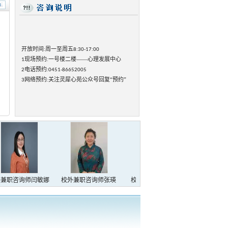
开放时间
周一至周五
:
8:30-17:00
现场预约
一号楼二楼——心理发展中心
1
:
电话预约
2
:0451-86652005
网络预约
关注灵犀心苑公众号回复“预约”
3
:
兼职咨询师闫敏娜
校外兼职咨询师张瑛
校外兼职咨询师金瑛
校外兼职咨