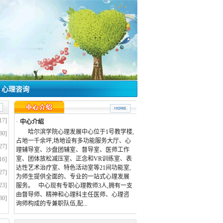
心理咨询
17]
·
中心介绍
哈尔滨学院心理发展中心位于1号教学楼,
30]
占地一千余坪,场地设有多功能服务大厅、心
27]
理辅导室、沙盘团辅室、督导室、医师工作
室、团体放松减压室、正念和VR训练室、表
16]
达性艺术治疗室、特色活动室等21间功能室,
27]
为师生提供全面的、专业的一站式心理发展
23]
服务。 中心现有专职心理教师3人,拥有一支
由督导师、精神和心理科主任医师、心理咨
30]
询师构成的专兼职队伍,配...