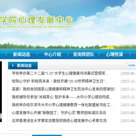
|
|
|
|
|
新闻动态
中心介绍
咨询师团队
心理悦读
新闻动态
·
学校举办第二十二届“5·25”大学生心理健康月闭幕式暨颁奖...
[2026-06-
·
哈院心守护·积极筑未来｜我校开展“10·10世界精神卫生日”...
[2025-12-
·
喜报！我校收到国家心理健康和精神卫生防治中心发来的感谢信！
[2025-12-
·
我校辅导员参加“冰城育心·智护未来——大中小学心理协同成...
[2025-12-
·
我校举办哈尔滨市大中小学心理健康教育一体化联盟秘书处工...
[2025-10-
·
心理发展中心开展“致敬园丁、守护心灵”教师团体减压活动
[2025-09-
·
北师香港浸会大学黄匡忠教授到我校心理发展中心考察交流
[2025-06-