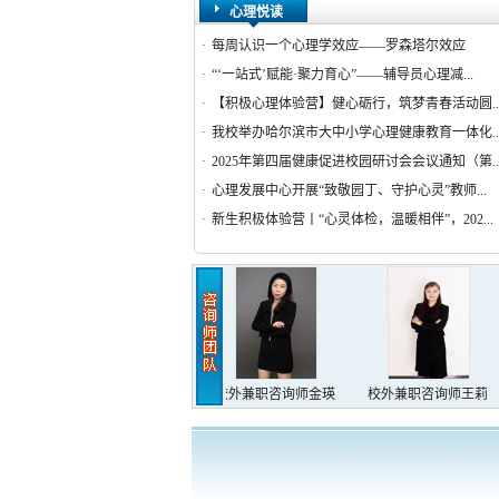
心理悦读
·
每周认识一个心理学效应——罗森塔尔效应
·
“‘一站式’赋能·聚力育心”——辅导员心理减...
·
【积极心理体验营】健心砺行，筑梦青春活动圆..
·
我校举办哈尔滨市大中小学心理健康教育一体化..
·
2025年第四届健康促进校园研讨会会议通知（第..
·
心理发展中心开展“致敬园丁、守护心灵”教师...
·
新生积极体验营丨“心灵体检，温暖相伴”，202...
敏娜
校外兼职咨询师张瑛
校外兼职咨询师金瑛
校外兼职咨询师王莉