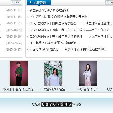
心理咨询
[2025-11-27]
·
新生手册|3分钟了解心理咨询
[2025-11-15]
·
“心”学期·“心”起点|心理咨询服务预约开启啦
.
[2025-11-07]
·
525心理健康节丨找回生活的掌控感——毕业生时间管理团体...
.
[2025-10-25]
·
525心理健康节丨探索自我，在压力中成长——学生干部压力...
.
[2025-10-16]
·
525心理健康节丨在色彩中看见你的情绪——居家学生情绪管...
[2025-09-24]
·
即日起线上心理咨询服务开始预约！
[2025-09-17]
·
直面疫情,从“心”出发, ——系列团体心理辅导活动招募啦...
校外兼职咨询师史凤芝
专职咨询师王佳宝
专职咨询师常莘
校外
您是第
位访客