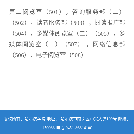
第二阅览室（
501）
，
咨询服务部
（
二
）
（
502）
，
读者服务部（
503）
，阅读推广
部
（
504）
，
多媒体阅览室（二）（
505）
，
多
媒体阅览室（一）（
507）
，
网络信息部
（
506）
，
电子阅览室（
508）
版权所有：哈尔滨学院 地址： 哈尔滨市南岗区中兴大道109号 邮编：
150086 电话:0451-86614100