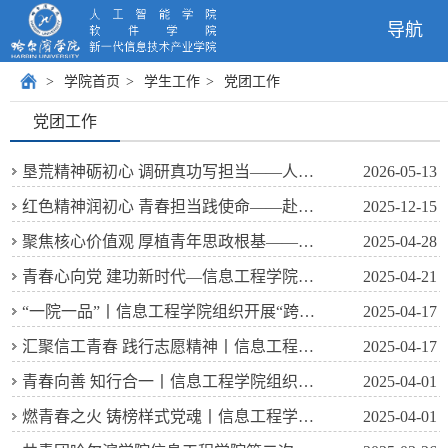
导航
>
学院首页
>
学生工作
>
党团工作
党团工作
垦荒精神砺初心 调研真功写担当——人工智能学院开展“学生党员讲党课”主题活动
2026-05-13
红色精神润初心 青春担当践使命——赴吉林省杨靖宇干部学院培训学习分享（三）
2025-12-15
聚焦核心价值观 厚植青年思政根基——信息工程学院组织开展“学习习近平总书记重要讲话精神”思政教育讲座
2025-04-28
青春心向党 建功新时代—信息工程学院组织开展“重温习近平总书记重要讲话”主题团会
2025-04-21
“一院一品”丨信息工程学院组织开展“跨越学科疆土 点燃创智星火”演讲主题党日活动
2025-04-17
汇聚信工青春 践行志愿精神丨信息工程学院志愿者参观中共满洲省委机关旧址纪念馆历史图片展
2025-04-17
青春向善 知行合一丨信息工程学院组织开展道德讲堂活动
2025-04-01
燃青春之火 铸榜样式党魂丨信息工程学院党员先锋模范：徐宝勇——以初心照亮前行路
2025-04-01