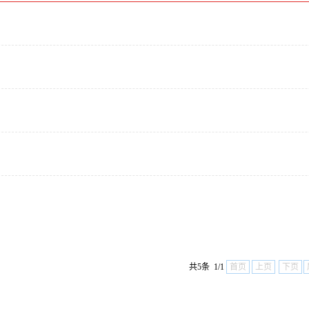
共5条 1/1
首页
上页
下页