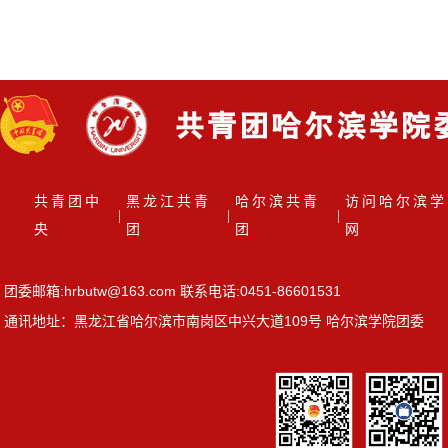
园十佳歌手大赛圆满落幕
共青团中
黑龙江共青
哈尔滨共青
访问哈尔滨学
|
|
|
央
团
团
网
团委邮箱:hrbutw@163.com 联系电话:0451-86601531
通讯地址：黑龙江省哈尔滨市南岗区中兴大道109号 哈尔滨学院团委