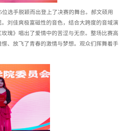
15位选手脱颖而出登上了决赛的舞台。郝文硕用
屈。刘佳爽极富磁性的音色，结合大跨度的音域演
红玫瑰》唱出了爱情中的苦涩与无奈。整场比赛高
憧憬、放飞了青春的激情与梦想。观众们挥舞着手