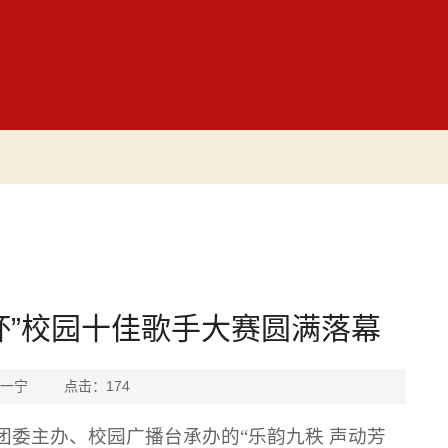
杯”校园十佳歌手大赛圆满落幕
者：李一宁 点击：
174
团委主办、校园广播台承办的
“乐韵九秩 声动芳