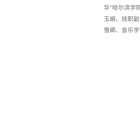
华”
哈尔滨学
玉娟、挂职副
雪卿、音乐学