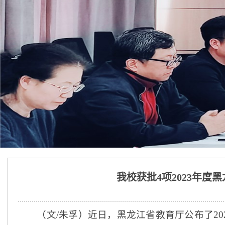
我校获批4项2023年
（
文
/朱孚
）
近日，
黑龙江省教育厅公布了
2