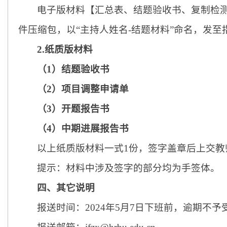
电子版
材料【汇总表、结题验收书、复制检
件
压缩包，
以
“
主持
人姓名
-结题材料”命名
，
发至
2.纸质版材料
（
1）
结题验收书
（
2）
项目调整申请单
（
3）
开题报告书
（
4）
中期进展报告书
以上
纸质
版材料
一式
1
份
，签字盖章后上交教
提示：
材料中涉及签字的部分均为手签体。
四、其它说明
报送时间：
2024年5月7日下班前，逾期不予