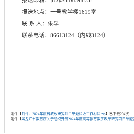
报送邮箱：
jfzx@hrbu.edu.cn
报送地点：一号教学楼
1619室
联
系
人：朱孚
联系电话：
86613124（内线3124）
附件【
附件：2024年度省教改研究项目结题验收工作材料.zip
】
已下载
204
次
附件【
黑龙江省教育厅关于组织开展2024年度高等教育教学改革研究项目结题验