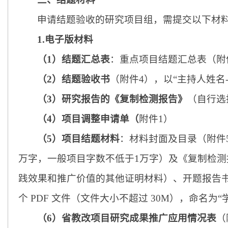
申请结题验收的研究项目组，需提交以下材
1.电子版材料
（
1）
结题汇总表
：重点项目结题汇总表（附
（
2
）
结题验收书
（附件
4
），以
“主持人姓名
（
3
）
研究报告的《复制检测报告》
（自行选
（
4
）
项目调整申请单（
附件
1
）
（
5
）
项目结题材料
：
材料
封面及目录（附件
万字，一般项目字数不低于1万字）及《复制检
践效果和推广价值的其他证明材料）
、
开题报告
个 PDF 文件（文件大小不超过 30M），命名为
（
6）省教改项目研究成果推广应用情况表
（