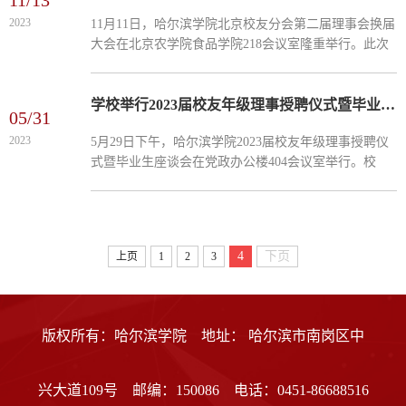
11/13
校友会会长耿宇，清华大学大连校友会秘书长王德生，
2023
11月11日，哈尔滨学院北京校友分会第二届理事会换届
我校校友、东北师范大学大连基础教育校友会会长李殿
大会在北京农学院食品学院218会议室隆重举行。此次
彬到会祝贺。成立大会上，王大为宣读了校党委书记苍
大会旨在总结过去工作，选举新一届理事会成员，展望
松、校长于成...
哈尔滨学院北京校友分会的未来发展。哈尔滨学院校
长、党委副书记于成学参加大会并致辞，副校长孙红
学校举行2023届校友年级理事授聘仪式暨毕业生座谈会
05/31
镱、党政办公室主任刘振清，哈尔滨学院北京校友分会
2023
5月29日下午，哈尔滨学院2023届校友年级理事授聘仪
会长、副会长、秘书长及校友代表参加大会。孙红镱宣
式暨毕业生座谈会在党政办公楼404会议室举行。校
读了《关于北京校友分会第二届理事会换届的批复》，
长、党委副书记于成学出席会议并讲话。二级学院院
确认此次换届的合法...
长、书记，校友工作联络员，党政办公室负责同志以及
33名2023届校友年级理事代表参加会议。会议由副校长
孙红镱主持。会上，党政办公室副主任郭佳胤宣读了
4
下页
上页
1
2
3
《哈尔滨学院2023届毕业生校友理事会理事任命决
定》，于成学、孙红镱为2023届校友年级理事代表颁发
证书和纪念品。11位年级理...
版权所有：哈尔滨学院 地址： 哈尔滨市南岗区中
兴大道109号 邮编：150086 电话：0451-86688516