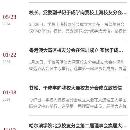
亲切交流，聆听同学们所思所感，为同学们送上美好祝
愿。会议由副校长孙红镱主持。会上，于成学为校友年
校长、党委副书记于成学向我校上海校友分会成立致贺信
05/28
级理事会理事代表颁发证书，党政办公室副主任常征宣
2024
5月26日，学校上海校友分会成立大会在上海普尔曼会
读《关于聘任2024届校友年级理事会理事的决定》，与
议中心举行，校长、党委副书记于成学致贺信，副校长
会人员共同观看了2024届毕业生寄语宣传片。校友理事
孙红镱出席。外事办主任沈剑锋、体育学院办公室主任
们深情回望求学...
王宇航参加成立大会。会上，王宇航宣读于成学校长贺
信，代表全校师生员工，对上海校友分会成立致以热烈
粤港澳大湾区校友分会在深圳成立 苍松于成学致贺信 孙红镱出席
01/22
祝贺，向所有参与活动的校友表示衷心感谢。贺信指
2024
1月20日，学校粤港澳大湾区校友分会成立大会在深圳
出，上海校友分会成立既是对学校办学理念和教育质量
智选酒店会议中心举行，选举第一届理事会成员，展望
的认可，也是校友群体凝聚力和团结力的体现。分会将
大湾区校友分会未来与发展。哈尔滨学院常务副校长孙
成为校友之间纽带...
红镱、党政办公室主任刘振清、外事办主任沈剑锋出席
会议。黑龙江高校深圳校友会联盟秘书长李明天、深圳
苍松、于成学向我校大连校友分会成立致贺信
01/08
市国际金融研究会副会长叶国锋参会祝贺。校友孙伟全
2024
1月7日，学校大连校友分会成立大会在大连理工大学国
主持大会。成立大会上，沈剑锋宣读《关于粤港澳大湾
际会议中心举行，选举第一届理事会成员，展望大连校
区校友分会第一届理事会成立的批复》。全体参会人员
友分会未来与发展。哈尔滨学院副校长孙红镱、党政办
举手表决产生第...
公室主任刘振清、体育学院书记王大为出席会议。哈尔
滨工程大学大连校友会会长杨玉立，东北林业大学大连
哈尔滨学院北京校友分会第二届理事会换届大会在京顺利举行