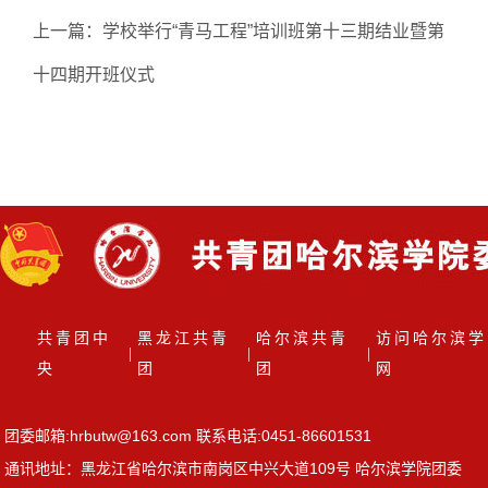
上一篇：
学校举行“青马工程”培训班第十三期结业暨第
十四期开班仪式
下一篇：
深化图书馆数字资源利用——我校举办学生干
部综合素质培训
共青团中
黑龙江共青
哈尔滨共青
访问哈尔滨学
|
|
|
央
团
团
网
团委邮箱:hrbutw@163.com 联系电话:0451-86601531
通讯地址：黑龙江省哈尔滨市南岗区中兴大道109号 哈尔滨学院团委