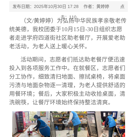
发布日期：2025年10月30日 17:28 作者：黄婷婷 点
击：
110
（文
/黄婷婷
）
为弘扬中华民族孝亲敬老传
统美德，我校团委
于
10月15日-30日
组织志愿
者走进
学府四道街社区助老餐厅
，
开展
爱老助
老
活动
，为老人送上暖心关怀。
活动期间，志愿者们抵达助老餐厅
便
迅速
投入到各项服务工作中。在就餐区，志愿者们
分工协作，细致清扫地面、擦拭桌椅，将桌面
污渍与地面杂物逐一清理
，为老人提供舒适的
用餐环境
；餐后，大家积极主动收拾桌面，清
洗碗筷，让餐厅环境始终保持整洁清爽。