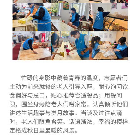
忙碌的身影中藏着青春的温度，志愿者们
主动为前来就餐的老人引导入座，耐心询问饮
食偏好与忌口，贴心推荐合适餐品；用餐间
隙，围坐身旁陪老人们
唠
家常，认真倾听他们
讲述生活趣事与岁月故事。当谈及过往点滴
时，老人们眼角含笑、话语渐浓，幸福的模样
定格成秋日里最暖的风景。