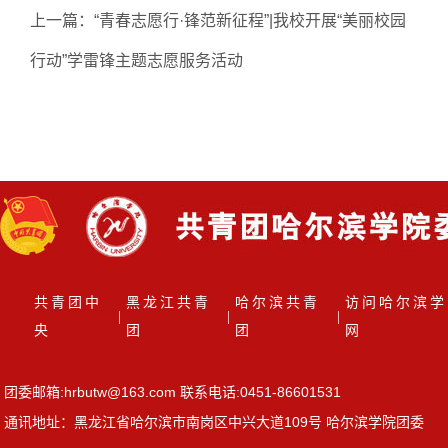
上一篇：
“青春志愿行·锋范新征程”|我校开展“美丽校园
行动”学雷锋主题志愿服务活动
下一篇：
我为同学做实事——我校青年志愿者协会护航
2025级新生体检
共青团中
黑龙江共青
哈尔滨共青
访问哈尔滨学
|
|
|
央
团
团
网
团委邮箱:hrbutw@163.com 联系电话:0451-86601531
通讯地址：黑龙江省哈尔滨市南岗区中兴大道109号 哈尔滨学院团委