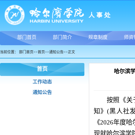
部门首页
部门简介
规章制度
师资
当前位置：
部门首页
>>
首页
>>
通知公告
>>
正文
首页
哈尔滨学
工作动态
通知公告
按照《关
知》
(黑人社发
《
202
6
年度哈
现就哈尔滨学