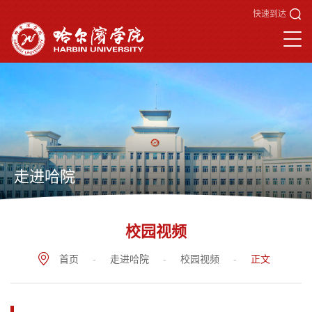
快速到达
走进哈院
校园视频
首页
-
走进哈院
-
校园视频
-
正文