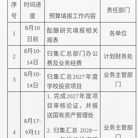
序
时间进
责任部门
号
度
预算填报工作内容
月
8
10
酝酿研究填报相关
1
各单位
日前
报表
月
8
10-
归集汇总
部门办公
2
计划财务处
日
14
费及业务经费
月
8
10-
业务主管部
归集汇总
2027
年度
3
门
日
14
学校投资项目
1.
完成
2027
年度项
目审核论证，并报
送国有资产管理处
月
8
17-
业务主管部
2.
归集汇总
202
8
－
4
月
9
11
门