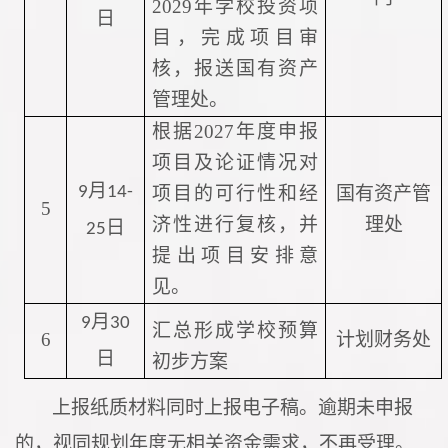
202
9
年学校投资项
日
目
，
完成项目审
核，报送国有资产
管理处。
根据
2027
年度申报
项目及论证情况对
月
9
14-
项目的可行性和经
国有资产管
5
济性进行复核，并
理处
日
25
提出项目安排意
见。
月
9
30
汇总
形成
学校预算
6
计划财务处
日
初步方案
上报纸质材料同时上报电子稿。逾期未申报
的，视同规划年度无相关资金需求，不再受理。