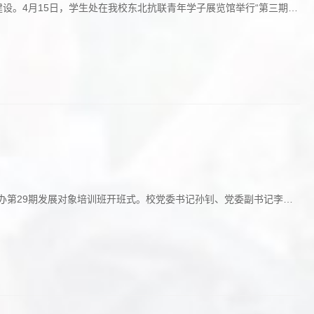
设。4月15日，学生处在我校东北抗联青年学子展览馆举行“第三期辅
委组织部、学生处及各二级学院相关人员、全体辅导员参加，活动由学
第四期辅导员训练营”正式开营。校长助理潘...
举办第29期发展对象培训班开班式。校党委书记孙钊、党委副书记李
组织部、党委宣传部、党委统战部、党政办公室、教务处、学生处、
部书记及第29期全体发展对象参加。开班式由刘瑶主...