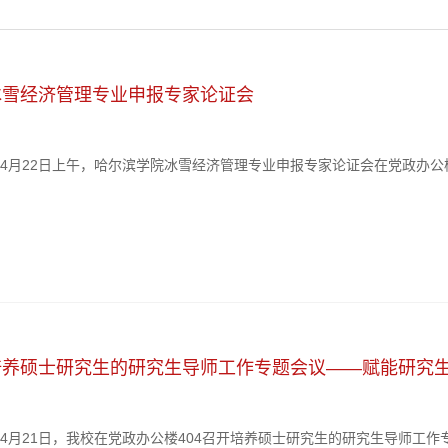
冰雪经济管理专业申报专家论证会
）4月22日上午，哈尔滨学院冰雪经济管理专业申报专家论证会在党政办公
“4567”现代化产业体系建设需求，对拟申报的冰雪经济管理本科专业进
相关学院负责人及专业教师代表参加会议。会议由教务处处长王克朝主持。
培养硕士研究生的研究生导师工作专题会议——赋能研究
）4月21日，我校在党政办公楼404召开培养硕士研究生的研究生导师工