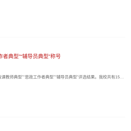
体研究生导师、各研究生培养单位及研究生处、人事处、科技处、财
生教育发展新形势新任务，我校研究生教育工作要锚...
作者典型”“辅导员典型”称号
课教师典型”“思政工作者典型”“辅导员典型”评选结果。我校共有15名
展现了学校思想政治工作和师德师风建设的扎实成效。本次评选旨在选
视，秉持公开、公平、公正原则，经个人申...