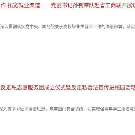
合作 拓宽就业渠道——党委书记孙钊带队赴省工商联开展
为深入贯彻落实党中央、国务院关于高校毕业生就业工作的决策部署，落实
日，校党委书记孙钊率队赴省工商业联合会开展访企拓岗座谈交流活动，双
共绘人才培育新蓝图。省委统战部副部长、省工商联党组书记夏天，省工商
院反走私志愿服务团成立仪式暨反走私普法宣传进校园活
)为深入贯彻习近平法治思想，筑牢国门安全防线，切实增强青年学生法治意
校园活动在学校音乐厅举行。省政府副秘书长牟善学，哈尔滨海关缉私局
关单位负责人及师生代表参加。活动现场，省政府副秘书长牟善学为哈尔滨