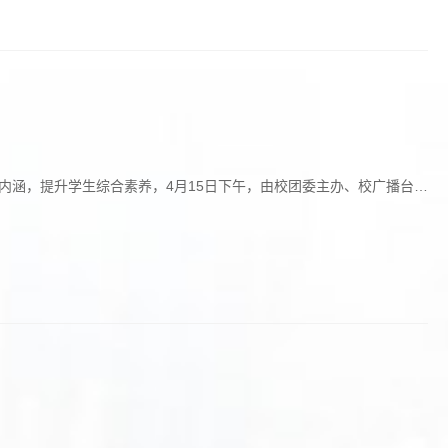
化内涵，提升学生综合素养，4月15日下午，由校团委主办、校广播台承
孙钊出席活动，校党委副书记李娜、副校长孙红镱、纪委书记杨铁岩、
化与青春风采交相辉映的语言盛宴。 原黑...