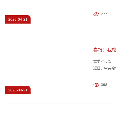
部署下一阶段
务处等相关职
277
2026-04-21
喜报：我校
党委宣传部
近日，中共哈
教职工入选，
树一批政治素
398
2026-04-21