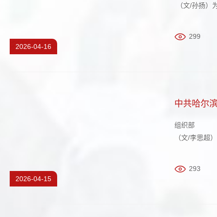
（文/孙扬）
导员训练营闭
生处副处长庞
299
2026-04-16
中共哈尔滨
组织部
（文/李思超
娜、副校长孙
保卫处、校团
293
2026-04-15