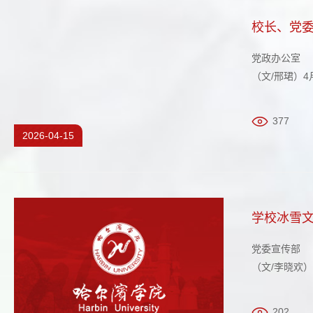
校长、党
党政办公室
（文/邢珺）
谈。副校长孙
产业园园区规
377
2026-04-15
学校冰雪
党委宣传部
（文/李晓欢
江振兴的生动
美誉度和社会影
202