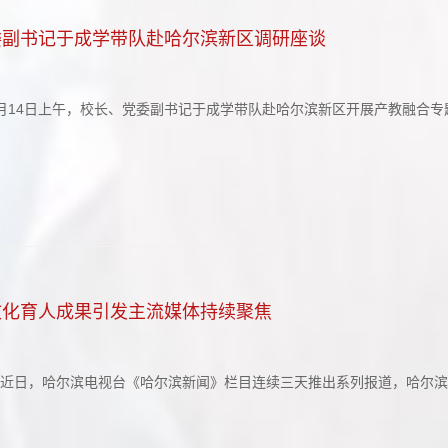
委副书记于成学带队赴哈尔滨新区调研座谈
4月14日上午，校长、党委副书记于成学带队赴哈尔滨新区开展产教融合
红镱、陶成云，学校相关职能部门及各二级学院负责人参加调研座谈。于
划、科技创新及企业孵化等方面取得的成果。座谈会上，邸凯对于成学一行
文化育人成果引发主流媒体持续聚焦
）近日，哈尔滨电视台《哈尔滨新闻》栏目连续三天推出系列报道，哈尔
实践。多家新媒体平台同步推送相关报道，形成报、台、网、端联动的立
响力。哈尔滨电视台《哈尔滨新闻》栏目以“精准供给 以雪塑人”“智创冰雪 