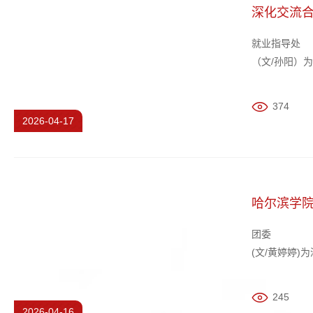
深化交流
就业指导处
（文/孙阳）
道，4月16
发展新举措，
374
2026-04-17
哈尔滨学
团委
(文/黄婷婷
反走私宣传进
出席活动，相
245
2026-04-16