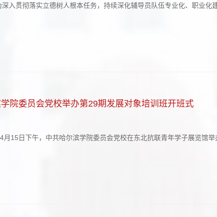
为深入贯彻落实立德树人根本任务，持续深化辅导员队伍专业化、职业化建
营暨第四期辅导员训练营开营式”。校领导孙钊、李娜、潘俊豪出席，党
哲主持。校党委书记孙钊向第四期学员代表授营旗。校党委副书记李娜宣布“
学院委员会党校举办第29期发展对象培训班开班式
）4月15日下午，中共哈尔滨学院委员会党校在东北抗联青年学子展览馆
红镱、副校长吴旭峰、纪委书记杨铁岩、副校长陶成云出席开班式。党委
委、研究生处等相关部门负责人，各二级学院党委（党总支）书记、学生党支