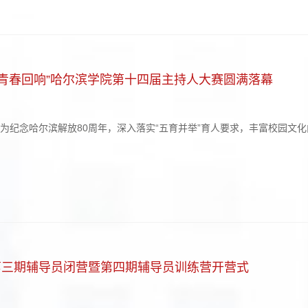
 青春回响”哈尔滨学院第十四届主持人大赛圆满落幕
）为纪念哈尔滨解放80周年，深入落实“五育并举”育人要求，丰富校园文
光 青春回响”第十四届主持人大赛决赛在图书馆报告厅举行。校党委书记
为获奖选手颁奖，各学院团委书记及学生代表到场观赛，共同见证这场红色文
第三期辅导员闭营暨第四期辅导员训练营开营式