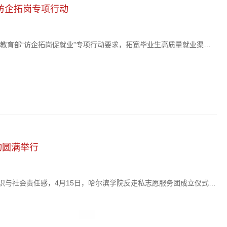
访企拓岗专项行动
教育部“访企拓岗促就业”专项行动要求，拓宽毕业生高质量就业渠
方围绕深化校企合作、促进毕业生就业等议题展开深入交流，共商协同
联党组成员、副主席何天新，校党委副书记李娜参...
动圆满举行
识与社会责任感，4月15日，哈尔滨学院反走私志愿服务团成立仪式暨
局长林志兵，省公安厅反恐专员徐景波，校长于成学、副校长吴旭峰
学院反走私志愿服务团授旗，标志着我省首支大学...