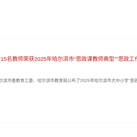
重点工作任务。校长于成学出席会议并讲话，副校长陶成云主持会议。全
能部门负责人、工作人员参会。于成学强调，面对教育强国建设要求及研究
15名教师荣获2025年哈尔滨市“思政课教师典型”“思政工
尔滨市委教育工委、哈尔滨市教育局公布了2025年哈尔滨市大中小学“思政
其中思政课教师典型1人、思政工作者典型11人、辅导员典型3人，充分
质过硬、师德师风高尚、育人实效突出的优秀教育工作者。学校党委高度重