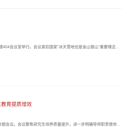
楼404会议室举行。会议紧扣国家“冰天雪地也是金山银山”重要理念，
行全面论证。副校长于少鹏出席会议，省内六位权威专家应邀参会指
于少鹏在致辞中指出，冰雪经济已成为国家战略性...
生教育提质增效
作专题会议。会议聚焦研究生培养质量提升，进一步明确导师职责使命，