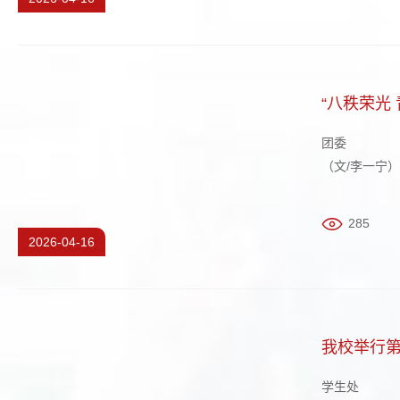
“八秩荣光
团委
（文/李一宁
办的“八秩荣
副校长陶成云
285
2026-04-16
我校举行
学生处